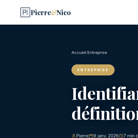
Pierre
&
Nico
Accueil
/
Entreprise
ENTREPRISE
Identifia
définitio
Pierre
9 janv. 2026
7 min 