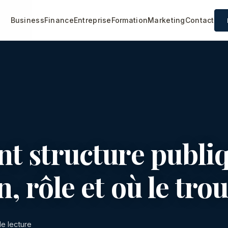
Business
Finance
Entreprise
Formation
Marketing
Contact
nt structure publiq
n, rôle et où le tro
de lecture