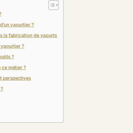
?
d’un yaourtier ?
 la fabrication de yaourts
yaourtier ?
utils ?
e ce métier ?
t perspectives
 ?