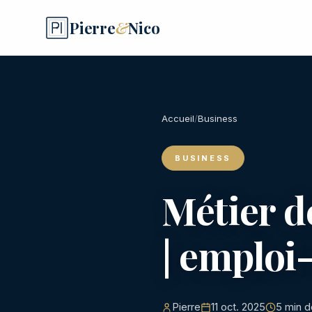
Pierre
&
Nico
Accueil
/
Business
BUSINESS
Métier d
| emploi
Pierre
11 oct. 2025
5 min d