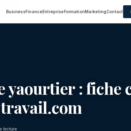
Business
Finance
Entreprise
Formation
Marketing
Contact
e yaourtier : fiche
-travail.com
e lecture